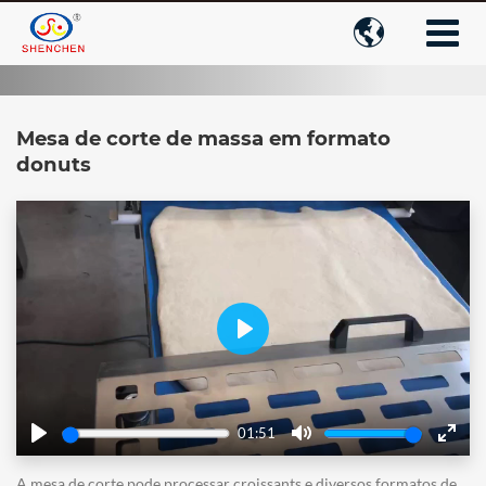

Mesa de corte de massa em formato
donuts
Play
01:51
Play
Mute
Enter
fulls
A mesa de corte pode processar croissants e diversos formatos de