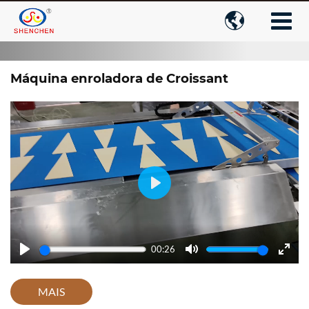

Máquina enroladora de Croissant
Play
00:26
Play
Mute
Enter
fulls
MAIS